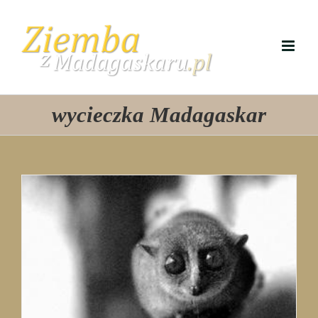
Przejdź
do
zawartości
wycieczka Madagaskar