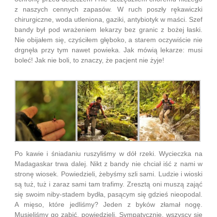
z naszych cennych zapasów. W ruch poszły rękawiczki
chirurgiczne, woda utleniona, gaziki, antybiotyk w maści. Szef
bandy był pod wrażeniem lekarzy bez granic z bożej łaski.
Nie obijałem się, czyściłem głęboko, a starem oczywiście nie
drgnęła przy tym nawet powieka. Jak mówią lekarze: musi
boleć! Jak nie boli, to znaczy, że pacjent nie żyje!
Po kawie i śniadaniu ruszyliśmy w dół rzeki. Wycieczka na
Madagaskar trwa dalej. Nikt z bandy nie chciał iść z nami w
stronę wiosek. Powiedzieli, żebyśmy szli sami. Ludzie i wioski
są tuż, tuż i zaraz sami tam trafimy. Zresztą oni muszą zająć
się swoim niby-stadem bydła, pasącym się gdzieś nieopodal.
A mięso, które jedliśmy? Jeden z byków złamał nogę.
Musieliśmy go zabić, powiedzieli. Sympatycznie, wszyscy się