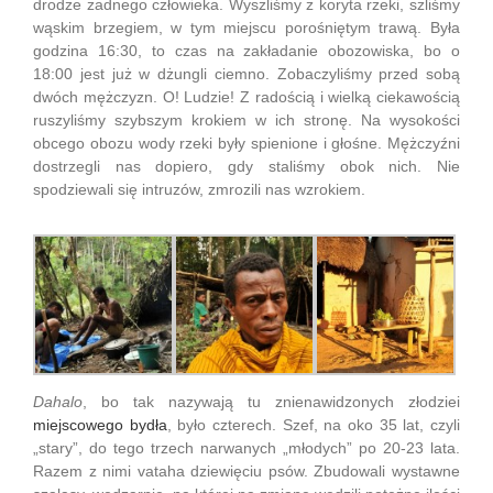
drodze żadnego człowieka. Wyszliśmy z koryta rzeki, szliśmy
wąskim brzegiem, w tym miejscu porośniętym trawą. Była
godzina 16:30, to czas na zakładanie obozowiska, bo o
18:00 jest już w dżungli ciemno. Zobaczyliśmy przed sobą
dwóch mężczyzn. O! Ludzie! Z radością i wielką ciekawością
ruszyliśmy szybszym krokiem w ich stronę. Na wysokości
obcego obozu wody rzeki były spienione i głośne. Mężczyźni
dostrzegli nas dopiero, gdy staliśmy obok nich. Nie
spodziewali się intruzów, zmrozili nas wzrokiem.
Dahalo
, bo tak nazywają tu znienawidzonych złodziei
miejscowego bydła
, było czterech. Szef, na oko 35 lat, czyli
„stary”, do tego trzech narwanych „młodych” po 20-23 lata.
Razem z nimi vataha dziewięciu psów. Zbudowali wystawne