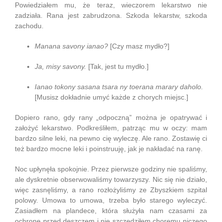
Powiedziałem mu, że teraz, wieczorem lekarstwo nie
zadziała. Rana jest zabrudzona. Szkoda lekarstw, szkoda
zachodu.
Manana savony ianao?
[Czy masz mydło?]
Ja, misy savony.
[Tak, jest tu mydło.]
Ianao tokony sasana tsara ny toerana marary daholo.
[Musisz dokładnie umyć każde z chorych miejsc.]
Dopiero rano, gdy rany „odpoczną” można je opatrywać i
założyć lekarstwo. Podkreśliłem, patrząc mu w oczy: mam
bardzo silne leki, na pewno cię wyleczę. Ale rano. Zostawię ci
też bardzo mocne leki i poinstruuję, jak je nakładać na ranę.
Noc upłynęła spokojnie. Przez pierwsze godziny nie spaliśmy,
ale dyskretnie obserwowaliśmy towarzyszy. Nic się nie działo,
więc zasnęliśmy, a rano rozłożyliśmy ze Zbyszkiem szpital
polowy. Umowa to umowa, trzeba było starego wyleczyć.
Zasiadłem na plandece, która służyła nam czasami za
ochronę przed deszczem i nie szczędziłem choremu niczego