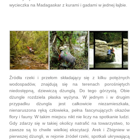
wycieczka na Madagaskar z kurami i gadami w jednej łajbie.
Źródła rzeki i przełom składający się z kilku potężnych
wodospadów, znajdują się na terenach porośniętych
niedostępną, dziewiczą dżunglą. Do tego górzystą. Obie
dżungle rozdziela płaska wyżyna. W jednym i w drugim
przypadku dżungla jest całkowicie niezamieszkała,
nienaruszona ręką człowieka, pełna fascynujących okazów
flory i fauny. W takim miejscu nikt nie liczy na spotkanie ludzi.
Gdy zdarzy się w takiej okolicy natrafić na towarzystwo, to
zawsze są to chwile wielkiej ekscytacji. Arek i Zbigniew w
pierwszej dżungli, w rejonie źródeł rzeki, spotkali ukrywającą