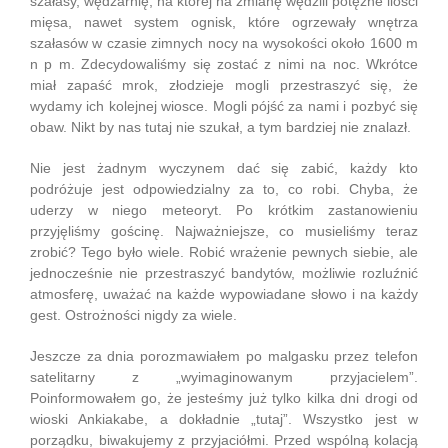
szałasy, wędzarnię, na której na zmianę wędzili potężne ilości
mięsa, nawet system ognisk, które ogrzewały wnętrza
szałasów w czasie zimnych nocy na wysokości około 1600 m
n p m. Zdecydowaliśmy się zostać z nimi na noc. Wkrótce
miał zapaść mrok, złodzieje mogli przestraszyć się, że
wydamy ich kolejnej wiosce. Mogli pójść za nami i pozbyć się
obaw. Nikt by nas tutaj nie szukał, a tym bardziej nie znalazł.
Nie jest żadnym wyczynem dać się zabić, każdy kto
podróżuje jest odpowiedzialny za to, co robi. Chyba, że
uderzy w niego meteoryt. Po krótkim zastanowieniu
przyjęliśmy gościnę. Najważniejsze, co musieliśmy teraz
zrobić? Tego było wiele. Robić wrażenie pewnych siebie, ale
jednocześnie nie przestraszyć bandytów, możliwie rozluźnić
atmosferę, uważać na każde wypowiadane słowo i na każdy
gest. Ostrożności nigdy za wiele.
Jeszcze za dnia porozmawiałem po malgasku przez telefon
satelitarny z „wyimaginowanym przyjacielem”.
Poinformowałem go, że jesteśmy już tylko kilka dni drogi od
wioski Ankiakabe, a dokładnie „tutaj”. Wszystko jest w
porządku, biwakujemy z przyjaciółmi. Przed wspólną kolacją