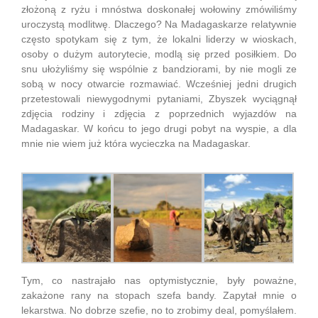
złożoną z ryżu i mnóstwa doskonałej wołowiny zmówiliśmy
uroczystą modlitwę. Dlaczego? Na Madagaskarze relatywnie
często spotykam się z tym, że lokalni liderzy w wioskach,
osoby o dużym autorytecie, modlą się przed posiłkiem. Do
snu ułożyliśmy się wspólnie z bandziorami, by nie mogli ze
sobą w nocy otwarcie rozmawiać. Wcześniej jedni drugich
przetestowali niewygodnymi pytaniami, Zbyszek wyciągnął
zdjęcia rodziny i zdjęcia z poprzednich wyjazdów na
Madagaskar. W końcu to jego drugi pobyt na wyspie, a dla
mnie nie wiem już która wycieczka na Madagaskar.
Tym, co nastrajało nas optymistycznie, były poważne,
zakażone rany na stopach szefa bandy. Zapytał mnie o
lekarstwa. No dobrze szefie, no to zrobimy deal, pomyślałem.