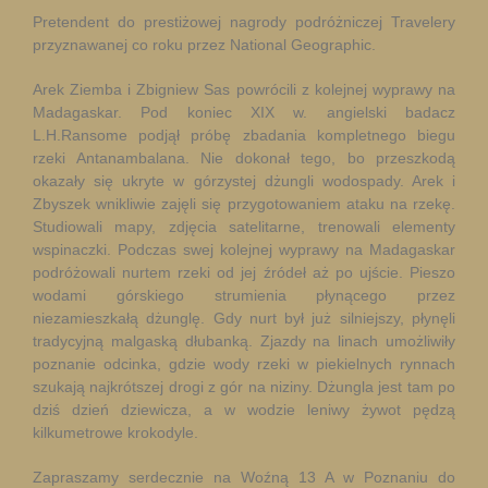
Pretendent do prestiżowej nagrody podróżniczej Travelery
przyznawanej co roku przez National Geographic.
Arek Ziemba i Zbigniew Sas powrócili z kolejnej wyprawy na
Madagaskar. Pod koniec XIX w. angielski badacz
L.H.Ransome podjął próbę zbadania kompletnego biegu
rzeki Antanambalana. Nie dokonał tego, bo przeszkodą
okazały się ukryte w górzystej dżungli wodospady. Arek i
Zbyszek wnikliwie zajęli się przygotowaniem ataku na rzekę.
Studiowali mapy, zdjęcia satelitarne, trenowali elementy
wspinaczki. Podczas swej kolejnej wyprawy na Madagaskar
podróżowali nurtem rzeki od jej źródeł aż po ujście. Pieszo
wodami górskiego strumienia płynącego przez
niezamieszkałą dżunglę. Gdy nurt był już silniejszy, płynęli
tradycyjną malgaską dłubanką. Zjazdy na linach umożliwiły
poznanie odcinka, gdzie wody rzeki w piekielnych rynnach
szukają najkrótszej drogi z gór na niziny. Dżungla jest tam po
dziś dzień dziewicza, a w wodzie leniwy żywot pędzą
kilkumetrowe krokodyle.
Zapraszamy serdecznie na Woźną 13 A w Poznaniu do