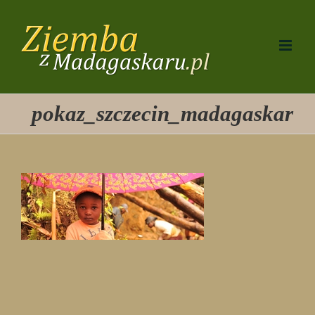
Przejdź
do
zawartości
pokaz_szczecin_madagaskar