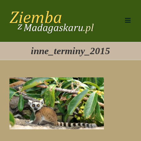
Przejdź
do
zawartości
inne_terminy_2015