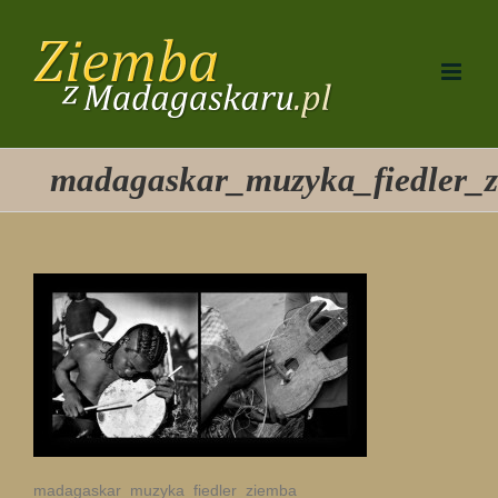
Przejdź
do
zawartości
madagaskar_muzyka_fiedler_
madagaskar_muzyka_fiedler_ziemba