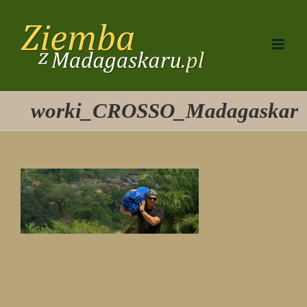
Przejdź
do
zawartości
worki_CROSSO_Madagaskar