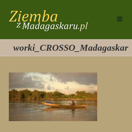
Przejdź
do
zawartości
worki_CROSSO_Madagaskar