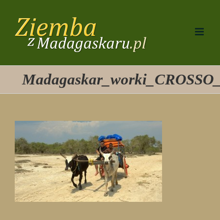
Przejdź
do
zawartości
Madagaskar_worki_CROSSO_