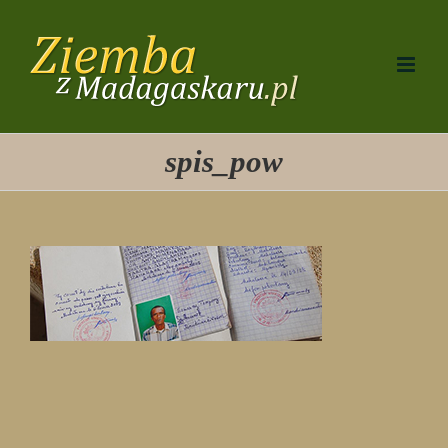
Przejdź
do
zawartości
spis_pow