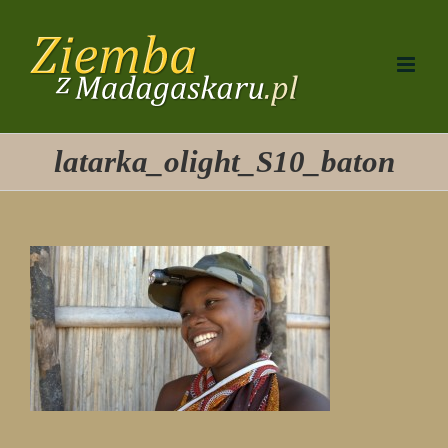
Przejdź
do
zawartości
latarka_olight_S10_baton