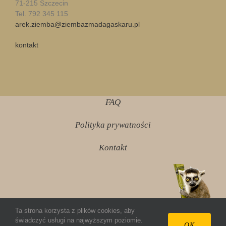
71-215 Szczecin
Tel. 792 345 115
arek.ziemba@ziembazmadagaskaru.pl
kontakt
FAQ
Polityka prywatności
Kontakt
Ta strona korzysta z plików cookies, aby
świadczyć usługi na najwyższym poziomie.
© 2012 ziembazmadagaskaru.pl Wszelkie prawa
OK