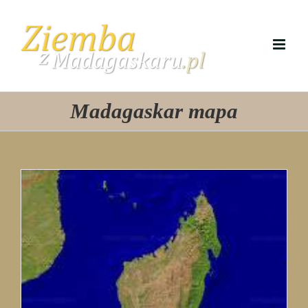
Przejdź
do
zawartości
Madagaskar mapa