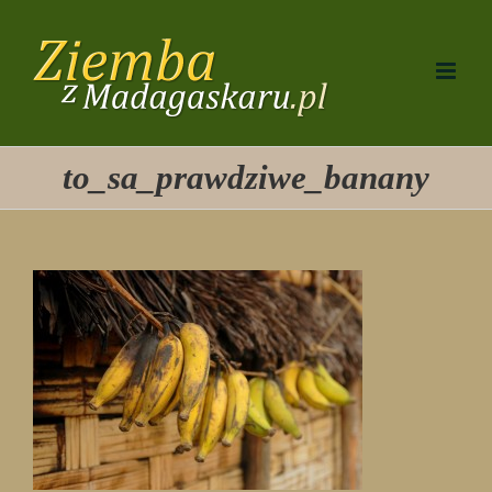
Przejdź
do
zawartości
to_sa_prawdziwe_banany