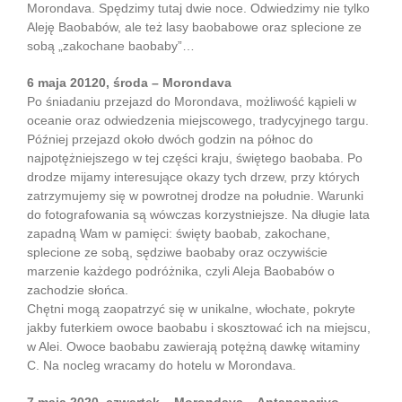
Morondava. Spędzimy tutaj dwie noce. Odwiedzimy nie tylko
Aleję Baobabów, ale też lasy baobabowe oraz splecione ze
sobą „zakochane baobaby”…
6 maja 20120, środa – Morondava
Po śniadaniu przejazd do Morondava, możliwość kąpieli w
oceanie oraz odwiedzenia miejscowego, tradycyjnego targu.
Później przejazd około dwóch godzin na północ do
najpotężniejszego w tej części kraju, świętego baobaba. Po
drodze mijamy interesujące okazy tych drzew, przy których
zatrzymujemy się w powrotnej drodze na południe. Warunki
do fotografowania są wówczas korzystniejsze. Na długie lata
zapadną Wam w pamięci: święty baobab, zakochane,
splecione ze sobą, sędziwe baobaby oraz oczywiście
marzenie każdego podróżnika, czyli Aleja Baobabów o
zachodzie słońca.
Chętni mogą zaopatrzyć się w unikalne, włochate, pokryte
jakby futerkiem owoce baobabu i skosztować ich na miejscu,
w Alei. Owoce baobabu zawierają potężną dawkę witaminy
C. Na nocleg wracamy do hotelu w Morondava.