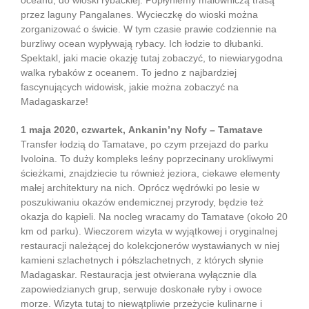
oceanu, do wioski rybackiej. Popłyniemy malowniczą trasą
przez laguny Pangalanes. Wycieczkę do wioski można
zorganizować o świcie. W tym czasie prawie codziennie na
burzliwy ocean wypływają rybacy. Ich łodzie to dłubanki.
Spektakl, jaki macie okazję tutaj zobaczyć, to niewiarygodna
walka rybaków z oceanem. To jedno z najbardziej
fascynujących widowisk, jakie można zobaczyć na
Madagaskarze!
1 maja 2020, czwartek,
Ankanin’ny Nofy – Tamatave
Transfer łodzią do Tamatave, po czym przejazd do parku
Ivoloina. To duży kompleks leśny poprzecinany urokliwymi
ścieżkami, znajdziecie tu również jeziora, ciekawe elementy
małej architektury na nich. Oprócz wędrówki po lesie w
poszukiwaniu okazów endemicznej przyrody, będzie też
okazja do kąpieli. Na nocleg wracamy do Tamatave (około 20
km od parku). Wieczorem wizyta w wyjątkowej i oryginalnej
restauracji należącej do kolekcjonerów wystawianych w niej
kamieni szlachetnych i półszlachetnych, z których słynie
Madagaskar. Restauracja jest otwierana wyłącznie dla
zapowiedzianych grup, serwuje doskonałe ryby i owoce
morze. Wizyta tutaj to niewątpliwie przeżycie kulinarne i