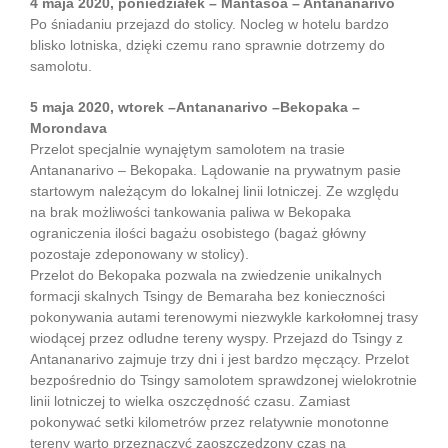
4 maja 2020, poniedziałek – Mantasoa – Antananarivo
Po śniadaniu przejazd do stolicy. Nocleg w hotelu bardzo
blisko lotniska, dzięki czemu rano sprawnie dotrzemy do
samolotu.
5 maja 2020, wtorek –Antananarivo –Bekopaka –
Morondava
Przelot specjalnie wynajętym samolotem na trasie
Antananarivo – Bekopaka. Lądowanie na prywatnym pasie
startowym należącym do lokalnej linii lotniczej. Ze względu
na brak możliwości tankowania paliwa w Bekopaka
ograniczenia ilości bagażu osobistego (bagaż główny
pozostaje zdeponowany w stolicy).
Przelot do Bekopaka pozwala na zwiedzenie unikalnych
formacji skalnych Tsingy de Bemaraha bez konieczności
pokonywania autami terenowymi niezwykle karkołomnej trasy
wiodącej przez odludne tereny wyspy. Przejazd do Tsingy z
Antananarivo zajmuje trzy dni i jest bardzo męczący. Przelot
bezpośrednio do Tsingy samolotem sprawdzonej wielokrotnie
linii lotniczej to wielka oszczędność czasu. Zamiast
pokonywać setki kilometrów przez relatywnie monotonne
tereny warto przeznaczyć zaoszczędzony czas na