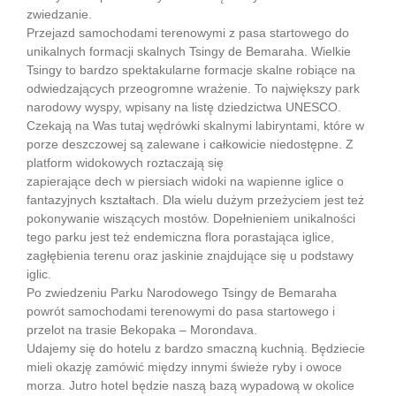
zwiedzanie.
Przejazd samochodami terenowymi z pasa startowego do
unikalnych formacji skalnych Tsingy de Bemaraha. Wielkie
Tsingy to bardzo spektakularne formacje skalne robiące na
odwiedzających przeogromne wrażenie. To największy park
narodowy wyspy, wpisany na listę dziedzictwa UNESCO.
Czekają na Was tutaj wędrówki skalnymi labiryntami, które w
porze deszczowej są zalewane i całkowicie niedostępne. Z
platform widokowych roztaczają się
zapierające dech w piersiach widoki na wapienne iglice o
fantazyjnych kształtach. Dla wielu dużym przeżyciem jest też
pokonywanie wiszących mostów. Dopełnieniem unikalności
tego parku jest też endemiczna flora porastająca iglice,
zagłębienia terenu oraz jaskinie znajdujące się u podstawy
iglic.
Po zwiedzeniu Parku Narodowego Tsingy de Bemaraha
powrót samochodami terenowymi do pasa startowego i
przelot na trasie Bekopaka – Morondava.
Udajemy się do hotelu z bardzo smaczną kuchnią. Będziecie
mieli okazję zamówić między innymi świeże ryby i owoce
morza. Jutro hotel będzie naszą bazą wypadową w okolice