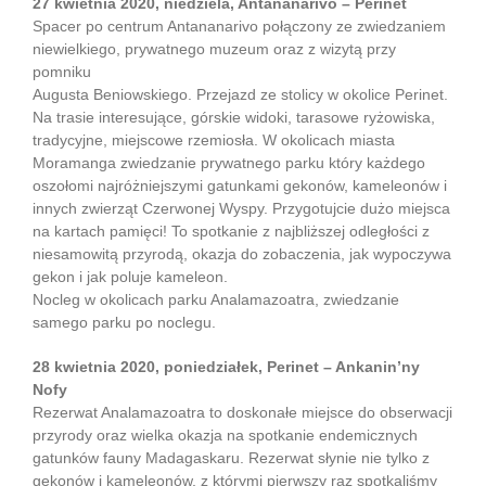
27 kwietnia 2020, niedziela, Antananarivo – Perinet
Spacer po centrum Antananarivo połączony ze zwiedzaniem
niewielkiego, prywatnego muzeum oraz z wizytą przy
pomniku
Augusta Beniowskiego. Przejazd ze stolicy w okolice Perinet.
Na trasie interesujące, górskie widoki, tarasowe ryżowiska,
tradycyjne, miejscowe rzemiosła. W okolicach miasta
Moramanga zwiedzanie prywatnego parku który każdego
oszołomi najróżniejszymi gatunkami gekonów, kameleonów i
innych zwierząt Czerwonej Wyspy. Przygotujcie dużo miejsca
na kartach pamięci! To spotkanie z najbliższej odległości z
niesamowitą przyrodą, okazja do zobaczenia, jak wypoczywa
gekon i jak poluje kameleon.
Nocleg w okolicach parku Analamazoatra, zwiedzanie
samego parku po noclegu.
28 kwietnia 2020, poniedziałek, Perinet – Ankanin’ny
Nofy
Rezerwat Analamazoatra to doskonałe miejsce do obserwacji
przyrody oraz wielka okazja na spotkanie endemicznych
gatunków fauny Madagaskaru. Rezerwat słynie nie tylko z
gekonów i kameleonów, z którymi pierwszy raz spotkaliśmy