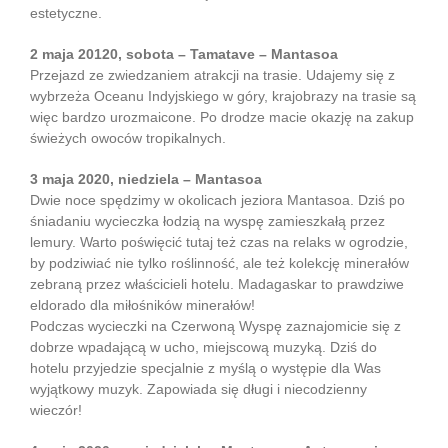
estetyczne.
2 maja 20120, sobota – Tamatave – Mantasoa
Przejazd ze zwiedzaniem atrakcji na trasie. Udajemy się z
wybrzeża Oceanu Indyjskiego w góry, krajobrazy na trasie są
więc bardzo urozmaicone. Po drodze macie okazję na zakup
świeżych owoców tropikalnych.
3 maja 2020, niedziela – Mantasoa
Dwie noce spędzimy w okolicach jeziora Mantasoa. Dziś po
śniadaniu wycieczka łodzią na wyspę zamieszkałą przez
lemury. Warto poświęcić tutaj też czas na relaks w ogrodzie,
by podziwiać nie tylko roślinność, ale też kolekcję minerałów
zebraną przez właścicieli hotelu. Madagaskar to prawdziwe
eldorado dla miłośników minerałów!
Podczas wycieczki na Czerwoną Wyspę zaznajomicie się z
dobrze wpadającą w ucho, miejscową muzyką. Dziś do
hotelu przyjedzie specjalnie z myślą o występie dla Was
wyjątkowy muzyk. Zapowiada się długi i niecodzienny
wieczór!