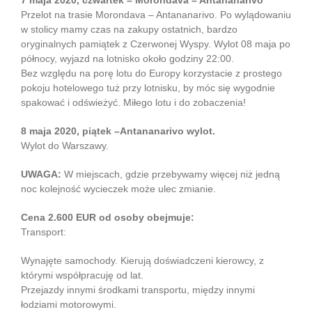
7 maja 2020, czwartek – Morondava – Antananarivo
Przelot na trasie Morondava – Antananarivo. Po wylądowaniu
w stolicy mamy czas na zakupy ostatnich, bardzo
oryginalnych pamiątek z Czerwonej Wyspy. Wylot 08 maja po
północy, wyjazd na lotnisko około godziny 22:00.
Bez względu na porę lotu do Europy korzystacie z prostego
pokoju hotelowego tuż przy lotnisku, by móc się wygodnie
spakować i odświeżyć. Miłego lotu i do zobaczenia!
8 maja 2020, piątek –Antananarivo wylot.
Wylot do Warszawy.
UWAGA:
W miejscach, gdzie przebywamy więcej niż jedną
noc kolejność wycieczek może ulec zmianie.
Cena 2.600 EUR od osoby obejmuje:
Transport:
Wynajęte samochody. Kierują doświadczeni kierowcy, z
którymi współpracuję od lat.
Przejazdy innymi środkami transportu, między innymi
łodziami motorowymi.