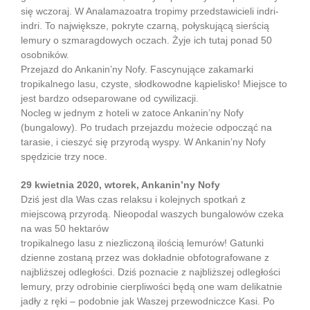
się wczoraj. W Analamazoatra tropimy przedstawicieli indri-
indri. To największe, pokryte czarną, połyskującą sierścią
lemury o szmaragdowych oczach. Żyje ich tutaj ponad 50
osobników.
Przejazd do Ankanin’ny Nofy. Fascynujące zakamarki
tropikalnego lasu, czyste, słodkowodne kąpielisko! Miejsce to
jest bardzo odseparowane od cywilizacji.
Nocleg w jednym z hoteli w zatoce Ankanin’ny Nofy
(bungalowy). Po trudach przejazdu możecie odpocząć na
tarasie, i cieszyć się przyrodą wyspy. W Ankanin’ny Nofy
spędzicie trzy noce.
29 kwietnia 2020, wtorek, Ankanin’ny Nofy
Dziś jest dla Was czas relaksu i kolejnych spotkań z
miejscową przyrodą. Nieopodal waszych bungalowów czeka
na was 50 hektarów
tropikalnego lasu z niezliczoną ilością lemurów! Gatunki
dzienne zostaną przez was dokładnie obfotografowane z
najbliższej odległości. Dziś poznacie z najbliższej odległości
lemury, przy odrobinie cierpliwości będą one wam delikatnie
jadły z ręki – podobnie jak Waszej przewodniczce Kasi. Po