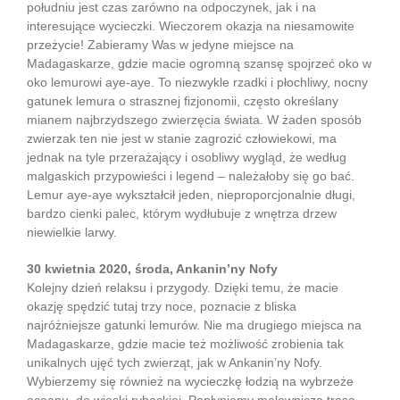
południu jest czas zarówno na odpoczynek, jak i na
interesujące wycieczki. Wieczorem okazja na niesamowite
przeżycie! Zabieramy Was w jedyne miejsce na
Madagaskarze, gdzie macie ogromną szansę spojrzeć oko w
oko lemurowi aye-aye. To niezwykle rzadki i płochliwy, nocny
gatunek lemura o strasznej fizjonomii, często określany
mianem najbrzydszego zwierzęcia świata. W żaden sposób
zwierzak ten nie jest w stanie zagrozić człowiekowi, ma
jednak na tyle przerażający i osobliwy wygląd, że według
malgaskich przypowieści i legend – należałoby się go bać.
Lemur aye-aye wykształcił jeden, nieproporcjonalnie długi,
bardzo cienki palec, którym wydłubuje z wnętrza drzew
niewielkie larwy.
30 kwietnia 2020, środa, Ankanin’ny Nofy
Kolejny dzień relaksu i przygody. Dzięki temu, że macie
okazję spędzić tutaj trzy noce, poznacie z bliska
najróżniejsze gatunki lemurów. Nie ma drugiego miejsca na
Madagaskarze, gdzie macie też możliwość zrobienia tak
unikalnych ujęć tych zwierząt, jak w Ankanin’ny Nofy.
Wybierzemy się również na wycieczkę łodzią na wybrzeże