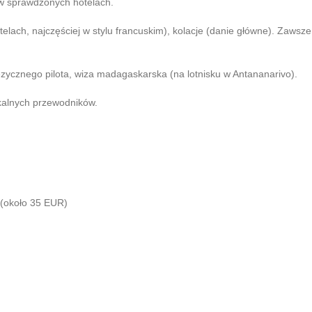
 w sprawdzonych hotelach.
elach, najczęściej w stylu francuskim), kolacje (danie główne). Zawsz
zycznego pilota, wiza madagaskarska (na lotnisku w Antananarivo).
kalnych przewodników.
 (około 35 EUR)