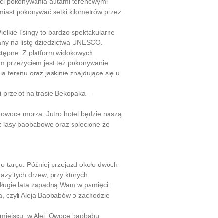
ści pokonywania autami terenowymi
amiast pokonywać setki kilometrów przez
elkie Tsingy to bardzo spektakularne
any na listę dziedzictwa UNESCO.
ostępne. Z platform widokowych
żym przeżyciem jest też pokonywanie
a terenu oraz jaskinie znajdujące się u
przelot na trasie Bekopaka –
 owoce morza. Jutro hotel będzie naszą
ż lasy baobabowe oraz splecione ze
o targu. Później przejazd około dwóch
azy tych drzew, przy których
długie lata zapadną Wam w pamięci:
, czyli Aleja Baobabów o zachodzie
 miejscu, w Alei. Owoce baobabu