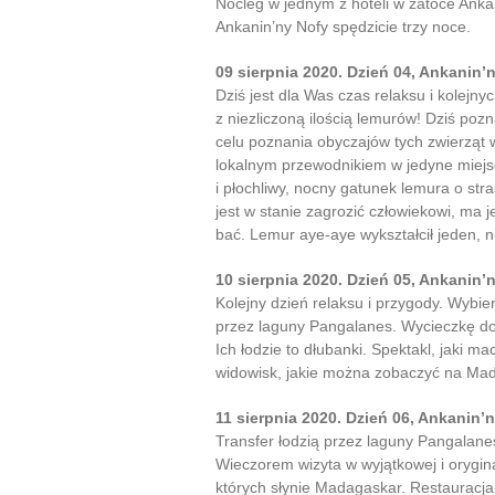
Nocleg w jednym z hoteli w zatoce Anka
Ankanin’ny Nofy spędzicie trzy noce.
09 sierpnia 2020. Dzień 04, Ankanin’
Dziś jest dla Was czas relaksu i kolej
z niezliczoną ilością lemurów! Dziś pozn
celu poznania obyczajów tych zwierząt
lokalnym przewodnikiem w jedyne miejs
i płochliwy, nocny gatunek lemura o str
jest w stanie zagrozić człowiekowi, ma 
bać. Lemur aye-aye wykształcił jeden, ni
10 sierpnia 2020. Dzień 05, Ankanin’
Kolejny dzień relaksu i przygody. Wybi
przez laguny Pangalanes. Wycieczkę do
Ich łodzie to dłubanki. Spektakl, jaki 
widowisk, jakie można zobaczyć na Mada
11 sierpnia 2020. Dzień 06, Ankanin’
Transfer łodzią przez laguny Pangalane
Wieczorem wizyta w wyjątkowej i orygina
których słynie Madagaskar. Restauracja 