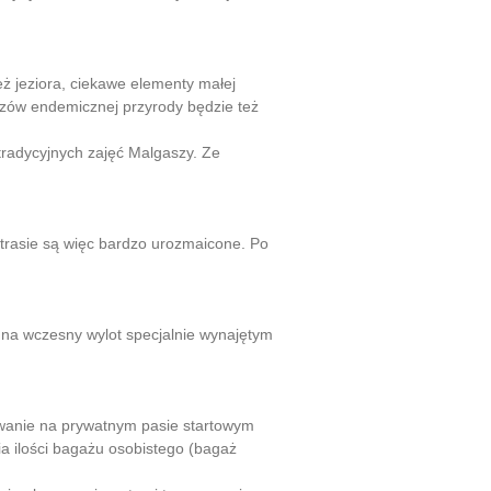
eż jeziora, ciekawe elementy małej
azów endemicznej przyrody będzie też
radycyjnych zajęć Malgaszy. Ze
 trasie są więc bardzo urozmaicone. Po
y na wczesny wylot specjalnie wynajętym
owanie na prywatnym pasie startowym
ia ilości bagażu osobistego (bagaż