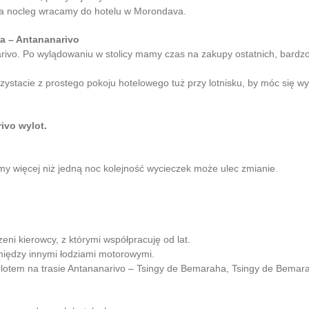
Na nocleg wracamy do hotelu w Morondava.
va – Antananarivo
rivo. Po wylądowaniu w stolicy mamy czas na zakupy ostatnich, bardz
zystacie z prostego pokoju hotelowego tuż przy lotnisku, by móc się w
ivo wylot.
 więcej niż jedną noc kolejność wycieczek może ulec zmianie.
ni kierowcy, z którymi współpracuję od lat.
między innymi łodziami motorowymi.
olotem na trasie Antananarivo – Tsingy de Bemaraha, Tsingy de Bema