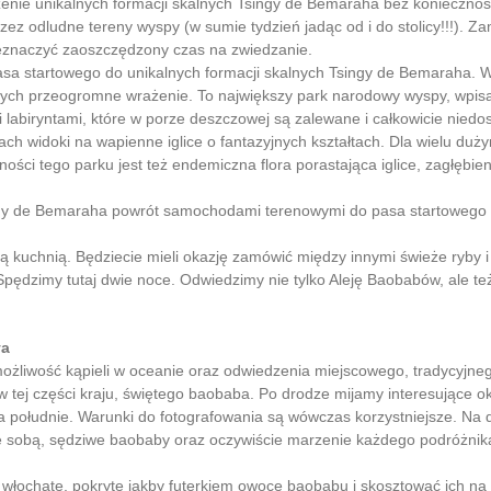
enie unikalnych formacji skalnych Tsingy de Bemaraha bez konieczno
zez odludne tereny wyspy (w sumie tydzień jadąc od i do stolicy!!!). Z
eznaczyć zaoszczędzony czas na zwiedzanie.
a startowego do unikalnych formacji skalnych Tsingy de Bemaraha. Wi
cych przeogromne wrażenie. To największy park narodowy wyspy, wpis
 labiryntami, które w porze deszczowej są zalewane i całkowicie nied
iach widoki na wapienne iglice o fantazyjnych kształtach. Dla wielu du
ści tego parku jest też endemiczna flora porastająca iglice, zagłębieni
y de Bemaraha powrót samochodami terenowymi do pasa startowego i 
 kuchnią. Będziecie mieli okazję zamówić między innymi świeże ryby i
ędzimy tutaj dwie noce. Odwiedzimy nie tylko Aleję Baobabów, ale te
va
żliwość kąpieli w oceanie oraz odwiedzenia miejscowego, tradycyjneg
 tej części kraju, świętego baobaba. Po drodze mijamy interesujące ok
 południe. Warunki do fotografowania są wówczas korzystniejsze. Na 
e sobą, sędziwe baobaby oraz oczywiście marzenie każdego podróżnika
 włochate, pokryte jakby futerkiem owoce baobabu i skosztować ich na