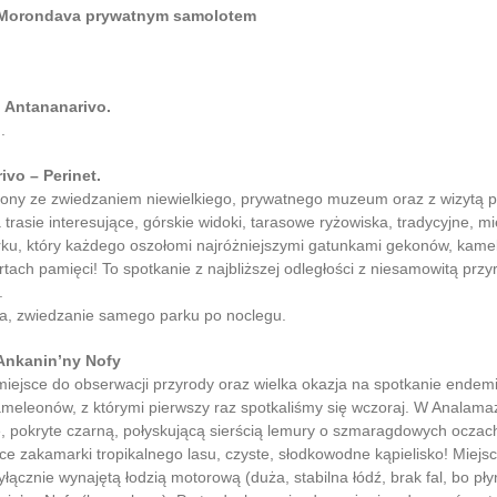
i Morondava prywatnym samolotem
o Antananarivo.
.
ivo – Perinet.
ony ze zwiedzaniem niewielkiego, prywatnego muzeum oraz z wizytą 
a trasie interesujące, górskie widoki, tarasowe ryżowiska, tradycyjne, 
, który każdego oszołomi najróżniejszymi gatunkami gekonów, kamel
tach pamięci! To spotkanie z najbliższej odległości z niesamowitą przy
.
a, zwiedzanie samego parku po noclegu.
 Ankanin’ny Nofy
iejsce do obserwacji przyrody oraz wielka okazja na spotkanie ende
kameleonów, z którymi pierwszy raz spotkaliśmy się wczoraj. W Analama
ze, pokryte czarną, połyskującą sierścią lemury o szmaragdowych oczach
ce zakamarki tropikalnego lasu, czyste, słodkowodne kąpielisko! Miejs
wyłącznie wynajętą łodzią motorową (duża, stabilna łódź, brak fal, bo p