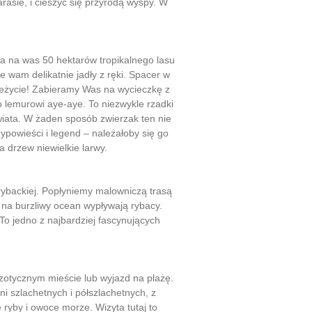
asie, i cieszyć się przyrodą wyspy. W
a na was 50 hektarów tropikalnego lasu
ne wam delikatnie jadły z ręki. Spacer w
zeżycie! Zabieramy Was na wycieczkę z
lemurowi aye-aye. To niezwykle rzadki
wiata. W żaden sposób zwierzak ten nie
ypowieści i legend – należałoby się go
a drzew niewielkie larwy.
rybackiej. Popłyniemy malowniczą trasą
na burzliwy ocean wypływają rybacy.
To jedno z najbardziej fascynujących
zotycznym mieście lub wyjazd na plażę.
i szlachetnych i półszlachetnych, z
ryby i owoce morze. Wizyta tutaj to