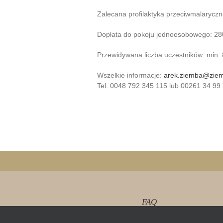
Zalecana profilaktyka przeciwmalaryczn
Dopłata do pokoju jednoosobowego: 2
Przewidywana liczba uczestników: min. 
Wszelkie informacje:
arek.ziemba@zie
Tel. 0048 792 345 115 lub 00261 34 99
FAQ