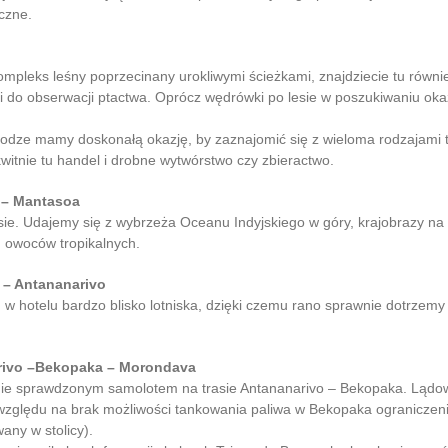
yczne.
ompleks leśny poprzecinany urokliwymi ścieżkami, znajdziecie tu równi
mki do obserwacji ptactwa. Oprócz wędrówki po lesie w poszukiwaniu ok
dze mamy doskonałą okazję, by zaznajomić się z wieloma rodzajami t
witnie tu handel i drobne wytwórstwo czy zbieractwo.
e – Mantasoa
asie. Udajemy się z wybrzeża Oceanu Indyjskiego w góry, krajobrazy na
 owoców tropikalnych.
 – Antananarivo
g w hotelu bardzo blisko lotniska, dzięki czemu rano sprawnie dotrzem
arivo –Bekopaka – Morondava
otnie sprawdzonym samolotem na trasie Antananarivo – Bekopaka. Ląd
Ze względu na brak możliwości tankowania paliwa w Bekopaka ograniczen
ny w stolicy).