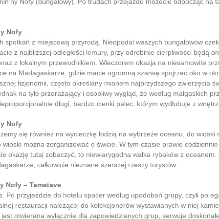
nin’ny Nofy (bungalowy). Po trudach przejazdu możecie odpocząć na tar
ny Nofy
nych spotkań z miejscową przyrodą. Nieopodal waszych bungalowów czek
acie z najbliższej odległości lemury, przy odrobinie cierpliwości będą o
 wraz z lokalnym przewodnikiem. Wieczorem okazja na niesamowite pr
ce na Madagaskarze, gdzie macie ogromną szansę spojrzeć oko w oko 
asznej fizjonomii, często określany mianem najbrzydszego zwierzęcia ś
jednak na tyle przerażający i osobliwy wygląd, że według malgaskich prz
eproporcjonalnie długi, bardzo cienki palec, którym wydłubuje z wnętrz
ny Nofy
erzemy się również na wycieczkę łodzią na wybrzeże oceanu, do wioski 
 wioski można zorganizować o świcie. W tym czasie prawie codziennie 
macie okazję tutaj zobaczyć, to niewiarygodna walka rybaków z oceanem. 
gaskarze, całkowicie nieznane szerszej rzeszy turystów.
ny Nofy – Tamatave
s. Po przyjeździe do hotelu spacer według upodobań grupy, czyli po eg
lnej restauracji należącej do kolekcjonerów wystawianych w niej kamien
jest otwierana wyłącznie dla zapowiedzianych grup, serwuje doskonałe 