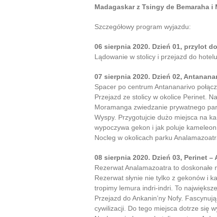
Madagaskar z Tsingy de Bemaraha 
Szczegółowy program wyjazdu:
06 sierpnia 2020. Dzień 01, przylot d
Lądowanie w stolicy i przejazd do hotelu
07 sierpnia 2020. Dzień 02, Antananar
Spacer po centrum Antananarivo połącz
Przejazd ze stolicy w okolice Perinet. N
Moramanga zwiedzanie prywatnego parku
Wyspy. Przygotujcie dużo miejsca na kar
wypoczywa gekon i jak poluje kameleon
Nocleg w okolicach parku Analamazoatr
08 sierpnia 2020. Dzień 03, Perinet –
Rezerwat Analamazoatra to doskonałe m
Rezerwat słynie nie tylko z gekonów i 
tropimy lemura indri-indri. To najwięks
Przejazd do Ankanin’ny Nofy. Fascynują
cywilizacji. Do tego miejsca dotrze się 