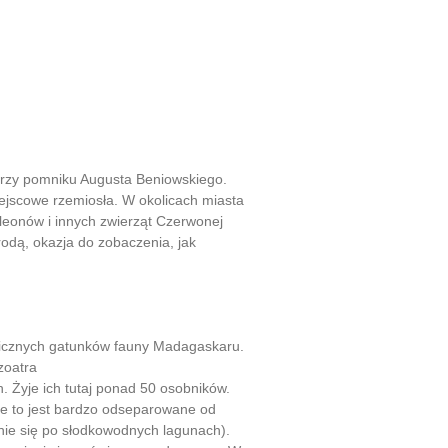
przy pomniku Augusta Beniowskiego.
miejscowe rzemiosła. W okolicach miasta
eonów i innych zwierząt Czerwonej
rodą, okazja do zobaczenia, jak
micznych gatunków fauny Madagaskaru.
zoatra
. Żyje ich tutaj ponad 50 osobników.
ce to jest bardzo odseparowane od
łynie się po słodkowodnych lagunach).