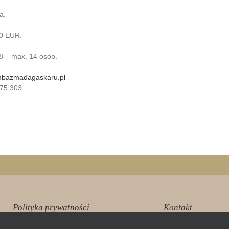
a.
80 EUR.
8 – max. 14 osób.
mbazmadagaskaru.pl
 75 303
Polityka prywatności
Kontakt