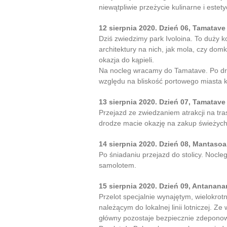
niewątpliwie przeżycie kulinarne i estet
12 sierpnia 2020. Dzień 06, Tamatave
Dziś zwiedzimy park Ivoloina. To duży k
architektury na nich, jak mola, czy do
okazja do kąpieli.
Na nocleg wracamy do Tamatave. Po dro
względu na bliskość portowego miasta k
13 sierpnia 2020. Dzień 07, Tamatav
Przejazd ze zwiedzaniem atrakcji na tr
drodze macie okazję na zakup świeżych
14 sierpnia 2020. Dzień 08, Mantasoa
Po śniadaniu przejazd do stolicy. Nocle
samolotem.
15 sierpnia 2020. Dzień 09, Antanan
Przelot specjalnie wynajętym, wielokr
należącym do lokalnej linii lotniczej. 
główny pozostaje bezpiecznie zdeponowa