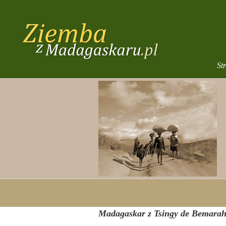
Przejdź
do
zawartości
St
Madagaskar z Tsingy de Bemarah