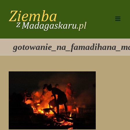
Przejdź
do
zawartości
gotowanie_na_famadihana_m