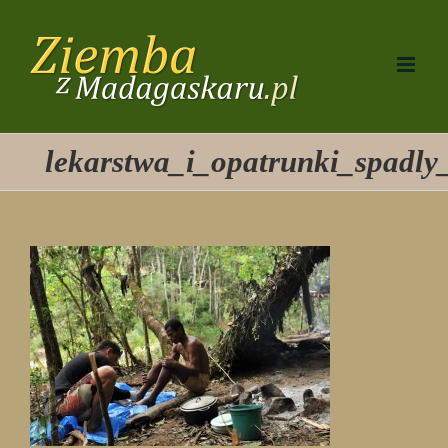
Przejdź
do
zawartości
lekarstwa_i_opatrunki_spadl