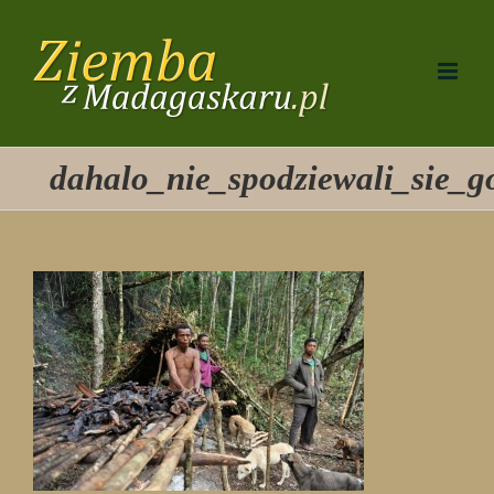
Przejdź
do
zawartości
dahalo_nie_spodziewali_sie_g