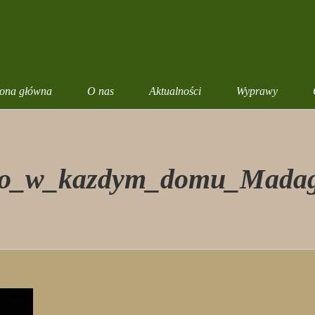
rona główna
O nas
Aktualności
Wyprawy
tlo_w_kazdym_domu_Madag