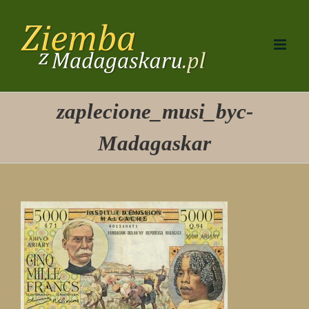
Przejdź
do
zawartości
zaplecione_musi_byc-
Madagaskar