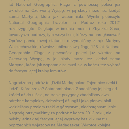
lat National Geographic. Flaga z pewnością poleci już
wkrótce na Czerwoną Wyspę, w jej ślady może też kiedyś
sama Martyna, która jak wspomniała:
Wyniki plebiscytu
National Geographic Traveler na „Podróż roku 2012”
rozstrzygnięte. Dziękuję w imieniu moim i Zbyszka Sasa,
towarzysza podróży, tym wszystkim, którzy na nas głosowali!
Oprócz pamiątkowej statuetki otrzymaliśmy z rąk Martyny
Wojciechowskiej również jubileuszową flagę 125 lat National
Geographic. Flaga z pewnością poleci już wkrótce na
Czerwoną Wyspę, w jej ślady może też kiedyś sama
Martyna, która jak wspomniała: musi sie w końcu też wybrać
do fascynującej krainy lemurów.
Nagrodzona podróż to „Dziki Madagaskar. Tajemnice rzeki i
ludzi”. Która rzeka? Antanambalana. Zbadaliśmy jej bieg od
źródeł aż do ujścia, na trasie przygody zbadaliśmy dwa
odrębne kompleksy dziewiczej dżungli i jako pierwsi biali
widzieliśmy przełom rzeki w górzystym, niedostępnym lesie.
Nagrodę otrzymaliśmy za podróż z końca 2012 roku, nie
byłoby jednak tej fascynującej wyprawy bez kilkunastu
poprzednich wyjazdów na Madagaskar. Wkrótce kolejne