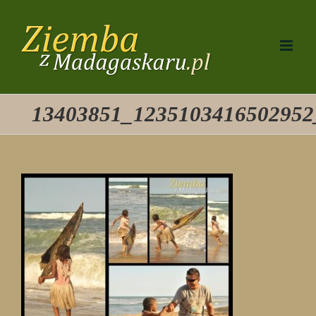
Przejdź
do
zawartości
13403851_1235103416502952