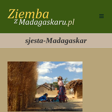
Przejdź
do
zawartości
sjesta-Madagaskar