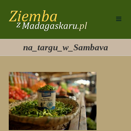
Przejdź
do
zawartości
na_targu_w_Sambava