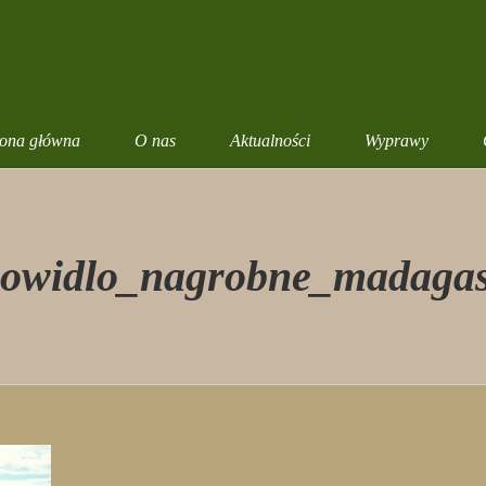
rona główna
O nas
Aktualności
Wyprawy
owidlo_nagrobne_madaga