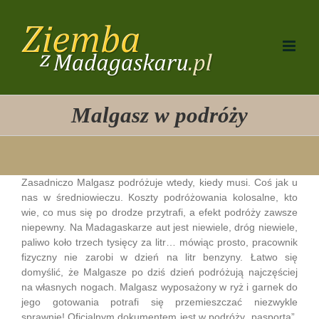
Przejdź
do
zawartości
Malgasz w podróży
Zasadniczo Malgasz podróżuje wtedy, kiedy musi. Coś jak u
nas w średniowieczu. Koszty podróżowania kolosalne, kto
wie, co mus się po drodze przytrafi, a efekt podróży zawsze
niepewny. Na Madagaskarze aut jest niewiele, dróg niewiele,
paliwo koło trzech tysięcy za litr… mówiąc prosto, pracownik
fizyczny nie zarobi w dzień na litr benzyny. Łatwo się
domyślić, że Malgasze po dziś dzień podróżują najczęściej
na własnych nogach. Malgasz wyposażony w ryż i garnek do
jego gotowania potrafi się przemieszczać niezwykle
sprawnie! Oficjalnym dokumentem jest w podróży „pasporta”,