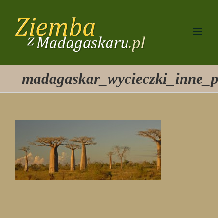
Przejdź
do
zawartości
madagaskar_wycieczki_inne_p