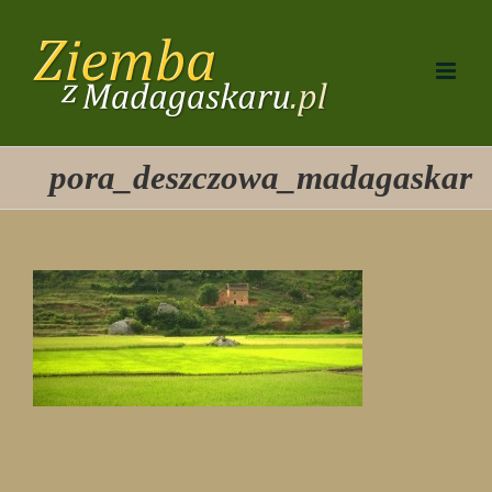
Przejdź
do
zawartości
pora_deszczowa_madagaskar