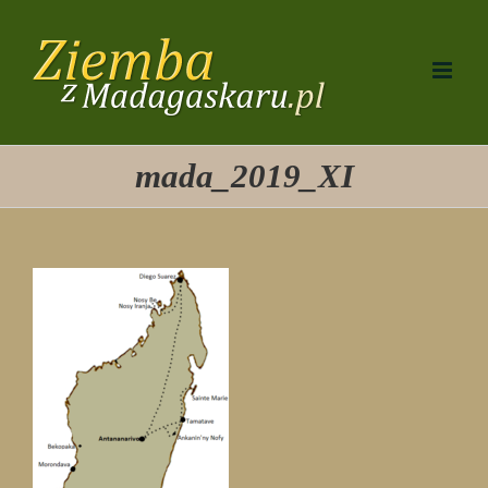
Przejdź
do
zawartości
mada_2019_XI