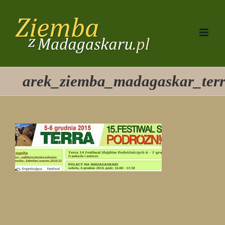
Przejdź
do
zawartości
arek_ziemba_madagaskar_ter