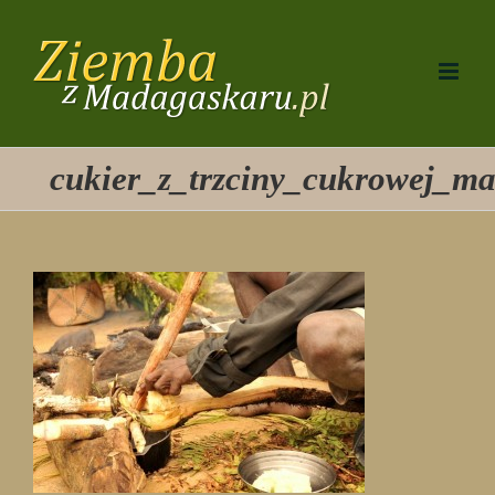
Przejdź
do
zawartości
cukier_z_trzciny_cukrowej_m