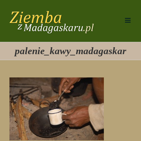
Przejdź
do
zawartości
palenie_kawy_madagaskar