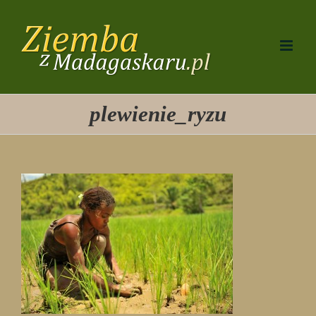
Przejdź
do
zawartości
plewienie_ryzu