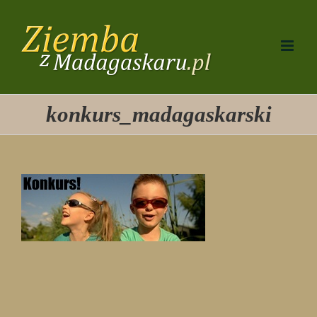
Przejdź
do
zawartości
konkurs_madagaskarski