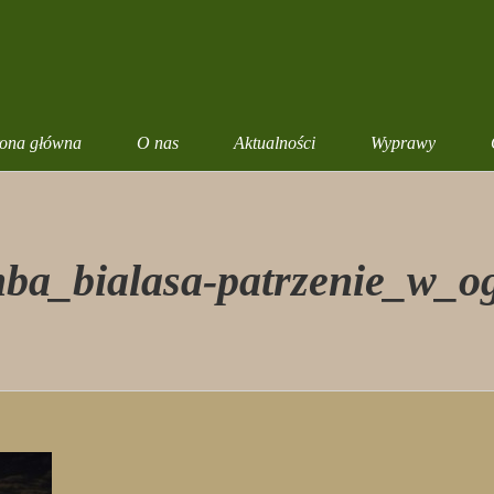
rona główna
O nas
Aktualności
Wyprawy
ba_bialasa-patrzenie_w_o