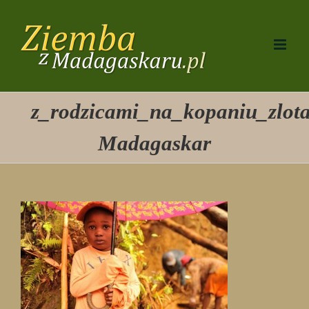
Przejdź
do
zawartości
z_rodzicami_na_kopaniu_zlota
Madagaskar