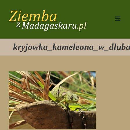
Przejdź
do
zawartości
kryjowka_kameleona_w_dlub