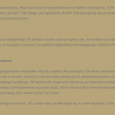
ianarantsoa, skąd wyruszymy niecodziennym środkiem transportu. Tym 
iemy jechać? Tak długo, jak będziecie chcieli! Zatrzymujemy się przec
odem botanicznym!
u Indyjskiego. Po drodze często zatrzymujemy się, bo widoki na tropi
 a nazajutrz ruszamy na podbój najbardziej interesującego odcinka 
galanes
tępowania niezwykle silnych prądów. Na początku XX wieku stworzono
 ona w niczym znanych nam kanałów, połączył on niezliczone jeziora o
 żeglugi handlowej. W niektórych miejscach płyniemy po szerokich jezior
 brzegu zamieszkiwane są przez ludzi, którzy muszą być samowystarczal
azki będą nam towarzyszyć na trasie.
ego kucharza. W czasie rejsu posiłki ujęte są w cenie wyprawy. Dwa noc