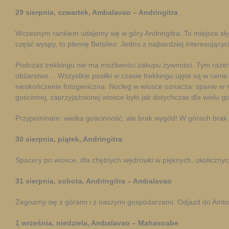
29 sierpnia, czwartek, Ambalavao – Andringitra
Wczesnym rankiem udajemy się w góry Andringitra. To miejsce sły
część wyspy, to plemię Betsileo. Jedno z najbardziej interesują
Podczas trekkingu nie ma możliwości zakupu żywności. Tym razem
obżarstwo… Wszystkie posiłki w czasie trekkingu ujęte są w cenie
nieskończenie fotogeniczna. Nocleg w wiosce oznacza: spanie w mi
gościnnej, zaprzyjaźnionej wiosce było jak dotychczas dla wielu
Przypominam: wielka gościnność, ale brak wygód! W górach brak 
30 sierpnia, piątek, Andringitra
Spacery po wiosce, dla chętnych wędrówki w pięknych, okolicznyc
31 sierpnia, sobota, Andringitra – Ambalavao
Żegnamy się z górami i z naszymi gospodarzami. Odjazd do Ambal
1 września, niedziela, Ambalavao – Mahasoabe