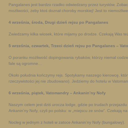
Pangalanes jest bardzo rzadko odwiedzany przez turystów. Zobaczyc
możliwości, żeby ktoś doznał choroby morskiej! Jest to niemożliwe
4 września, środa, Drugi dzień rejsu po Pangalanes
Zwiedzamy kilka wiosek, które mijamy po drodze. Czekają Was też
5 września, czwartek, Trzeci dzień rejsu po Pangalanes – Va
O poranku możliwość dopingowania rybaków, którzy niemal codzien
fale są ogromne…
Około południa kończymy rejs. Spotykamy naszego kierowcę, któr
rzeczywistości jej nie zbudowano). Jedziemy do hotelu w Vatoman
6 września, piątek, Vatomandry – Ankanin’ny Nofy
Naszym celem jest dziś urocza lodge, gdzie po trudach przejazdu
Ankanin’ny Nofy, czyli po polsku: w „miejscu ze snów”. Czekają n
Nocleg w jednym z hoteli w zatoce Ankanin’ny Nofy (bungalowy).