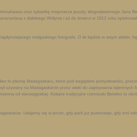
imahasoa oraz sylwetkę misjonarza jezuity, błogosławionego Jana Beyzy
narantsoa z dalekiego Wołynia i aż do śmierci w 1912 roku opiekował si
najsłynniejszego malgaskiego fotografa. O ile będzie w swym atelier, 
leo to plemię Madagaskaru, które pod względem pomysłowości, pracowi
 był używany na Madagaskarze przez wieki do zapisywania tajemnych fo
odmienna od staroegipskiej. Kolejne tradycyjne rzemiosło Betsileo to ob
askarze. Udajemy się w porze, gdy park już pustoszeje, gdy inni odwi