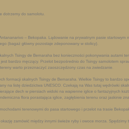
ie dotrzemy do samolotu.
Antananarivo – Bekopaka. Lądowanie na prywatnym pasie startowym nale
tego (bagaż główny pozostaje zdeponowany w stolicy).
skalnych Tsingy de Bemaraha bez konieczności pokonywania autami te
i jest bardzo męczący. Przelot bezpośrednio do Tsingy samolotem sprawd
 tereny warto przeznaczyć zaoszczędzony czas na zwiedzanie.
h formacji skalnych Tsingy de Bemaraha. Wielkie Tsingy to bardzo sp
ny na listę dziedzictwa UNESCO. Czekają na Was tutaj wędrówki skaln
ierające dech w piersiach widoki na wapienne iglice o fantazyjnych ksz
emiczna flora porastająca iglice, zagłębienia terenu oraz jaskinie zna
ochodami terenowymi do pasa startowego i przelot na trasie Bekopa
 okazję zamówić między innymi świeże ryby i owoce morza. Spędzimy tu