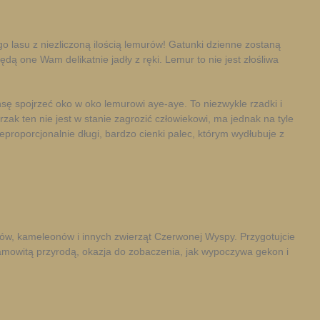
o lasu z niezliczoną ilością lemurów! Gatunki dzienne zostaną
ędą one Wam delikatnie jadły z ręki. Lemur to nie jest złośliwa
 spojrzeć oko w oko lemurowi aye-aye. To niezwykle rzadki i
ak ten nie jest w stanie zagrozić człowiekowi, ma jednak na tyle
eproporcjonalnie długi, bardzo cienki palec, którym wydłubuje z
nów, kameleonów i innych zwierząt Czerwonej Wyspy. Przygotujcie
esamowitą przyrodą, okazja do zobaczenia, jak wypoczywa gekon i