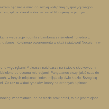
razem będziecie mieć do swojej wyłącznej dyspozycji wagon
ież tam, gdzie akurat sobie życzycie! Nocujemy w jednym z
kalną wegetację i domki z bambusa są świetne! To jedna z
Pangalanes. Kolejnego ewenementu w skali światowej! Nocujemy w
 tu więc rękami Malgaszy najdłuższy na świecie słodkowodny
ddzielone od oceanu mierzejami. Pangalanes służył jakiś czas do
ach, w innych miejscach ledwo mijają się dwie łodzie. Brzegi są
ni. Co raz to widać rybaków, którzy na drobnych łupinach
legi w namiotach, bo na trasie brak hoteli, to nie jest miejsce