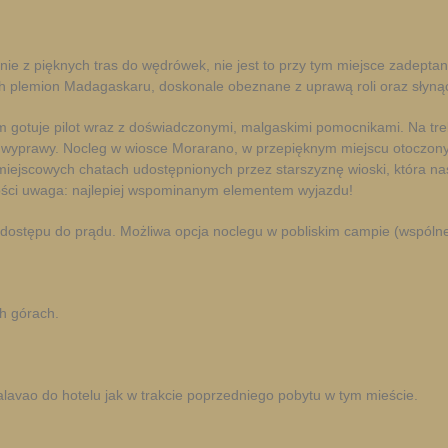
nie z pięknych tras do wędrówek, nie jest to przy tym miejsce zadepta
cych plemion Madagaskaru, doskonale obeznane z uprawą roli oraz słyną
 gotuje pilot wraz z doświadczonymi, malgaskimi pomocnikami. Na tr
 wyprawy. Nocleg w wiosce Morarano, w przepięknym miejscu otoczonym s
ejscowych chatach udostępnionych przez starszyznę wioski, która nas go
 gości uwaga: najlepiej wspominanym elementem wyjazdu!
dostępu do prądu. Możliwa opcja noclegu w pobliskim campie (wspólne 
h górach.
avao do hotelu jak w trakcie poprzedniego pobytu w tym mieście.