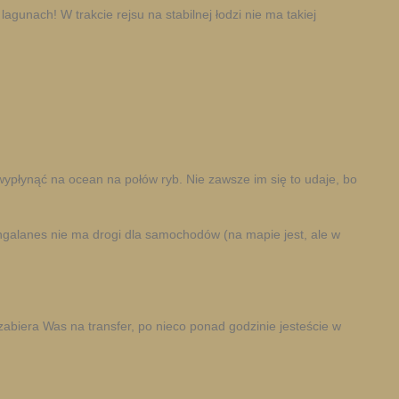
gunach! W trakcie rejsu na stabilnej łodzi nie ma takiej
wypłynąć na ocean na połów ryb. Nie zawsze im się to udaje, bo
ngalanes nie ma drogi dla samochodów (na mapie jest, ale w
abiera Was na transfer, po nieco ponad godzinie jesteście w