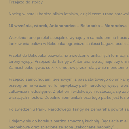
Przejazd do stolicy.
Nocleg w hotelu bardzo blisko lotniska, dzięki czemu rano sprawn
10 września, wtorek, Antananarivo – Bekopaka – Morondava
Wcześnie rano przelot specjalnie wynajętym samolotem na trasie 
tankowania paliwa w Bekopaka ograniczenia ilości bagażu osobis
Przelot do Bekopaka pozwala na zwiedzenie unikalnych formacji 
tereny wyspy. Przejazd do Tsingy z Antananarivo zajmuje trzy dni 
Zamiast pokonywać setki kilometrów przez relatywnie monotonne
Przejazd samochodami terenowymi z pasa startowego do unikalnyc
przeogromne wrażenie. To największy park narodowy wyspy, wpisa
całkowicie niedostępne. Z platform widokowych roztaczają się zap
wiszących mostów. Dopełnieniem unikalności tego parku jest też end
Po zwiedzeniu Parku Narodowego Tsingy de Bemaraha powrót sam
Udajemy się do hotelu z bardzo smaczną kuchnią. Będziecie mieli
baobabowe oraz splecione ze sobą „zakochane baobaby”…