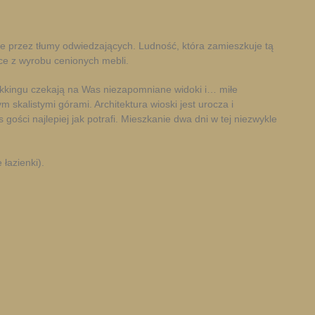
ne przez tłumy odwiedzających. Ludność, która zamieszkuje tą
ce z wyrobu cenionych mebli.
ekkingu czekają na Was niezapomniane widoki i… miłe
kalistymi górami. Architektura wioski jest urocza i
ści najlepiej jak potrafi. Mieszkanie dwa dni w tej niezwykle
łazienki).