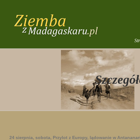
Przejdź
do
zawartości
St
Szczegół
24 sierpnia, sobota, Przylot z Europy, lądowanie w Antananar