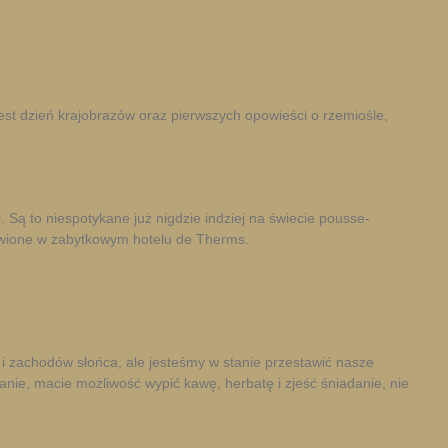
t dzień krajobrazów oraz pierwszych opowieści o rzemiośle,
ą to niespotykane już nigdzie indziej na świecie pousse-
tawione w zabytkowym hotelu de Therms.
i zachodów słońca, ale jesteśmy w stanie przestawić nasze
nie, macie możliwość wypić kawę, herbatę i zjeść śniadanie, nie