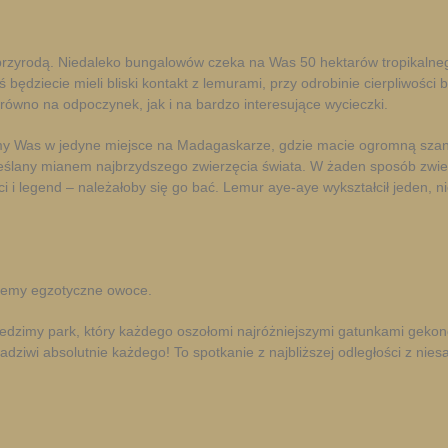
 przyrodą. Niedaleko bungalowów czeka na Was 50 hektarów tropikalneg
będziecie mieli bliski kontakt z lemurami, przy odrobinie cierpliwości b
arówno na odpoczynek, jak i na bardzo interesujące wycieczki.
my Was w jedyne miejsce na Madagaskarze, gdzie macie ogromną szansę
kreślany mianem najbrzydszego zwierzęcia świata. W żaden sposób zwierz
 i legend – należałoby się go bać. Lemur aye-aye wykształcił jeden, ni
ujemy egzotyczne owoce.
dwiedzimy park, który każdego oszołomi najróżniejszymi gatunkami geko
zadziwi absolutnie każdego! To spotkanie z najbliższej odległości z ni