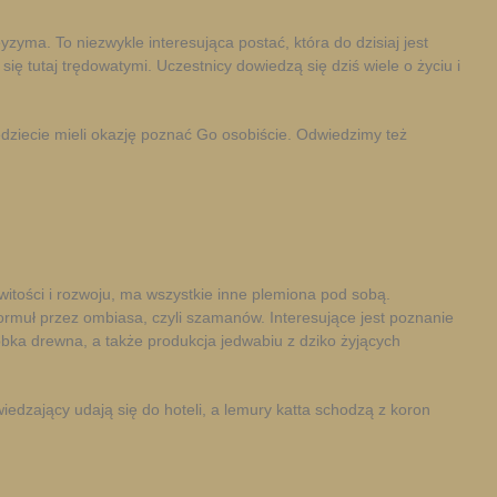
ma. To niezwykle interesująca postać, która do dzisiaj jest
ę tutaj trędowatymi. Uczestnicy dowiedzą się dziś wiele o życiu i
będziecie mieli okazję poznać Go osobiście. Odwiedzimy też
tości i rozwoju, ma wszystkie inne plemiona pod sobą.
rmuł przez ombiasa, czyli szamanów. Interesujące jest poznanie
róbka drewna, a także produkcja jedwabiu z dziko żyjących
edzający udają się do hoteli, a lemury katta schodzą z koron