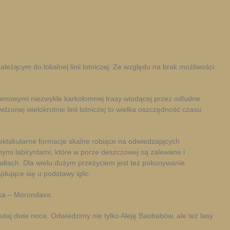
żącym do lokalnej linii lotniczej. Ze względu na brak możliwości
renowymi niezwykle karkołomnej trasy wiodącej przez odludne
zonej wielokrotnie linii lotniczej to wielka oszczędność czasu.
ektakularne formacje skalne robiące na odwiedzających
ymi labiryntami, które w porze deszczowej są zalewane i
tałtach. Dla wielu dużym przeżyciem jest też pokonywanie
jdujące się u podstawy iglic.
ka – Morondava.
taj dwie noce. Odwiedzimy nie tylko Aleję Baobabów, ale też lasy