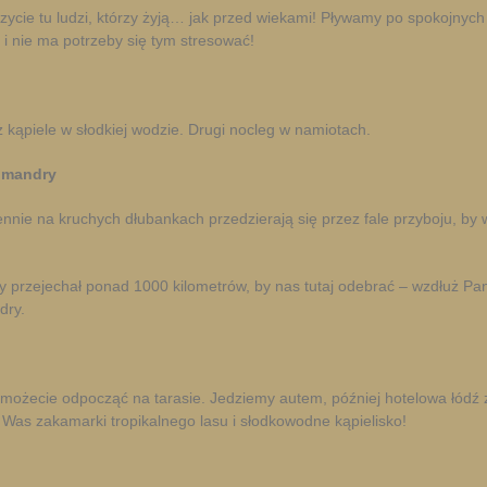
ie tu ludzi, którzy żyją… jak przed wiekami! Pływamy po spokojnych la
 i nie ma potrzeby się tym stresować!
 kąpiele w słodkiej wodzie. Drugi nocleg w namiotach.
tomandry
nie na kruchych dłubankach przedzierają się przez fale przyboju, by 
y przejechał ponad 1000 kilometrów, by nas tutaj odebrać – wzdłuż Pa
dry.
 możecie odpocząć na tarasie. Jedziemy autem, później hotelowa łódź z
a Was zakamarki tropikalnego lasu i słodkowodne kąpielisko!