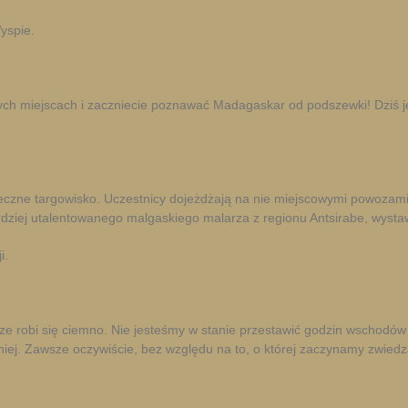
yspie.
h miejscach i zaczniecie poznawać Madagaskar od podszewki! Dziś jes
zne targowisko. Uczestnicy dojeżdżają na nie miejscowymi powozami. S
ardziej utalentowanego malgaskiego malarza z regionu Antsirabe, wys
i.
e robi się ciemno. Nie jesteśmy w stanie przestawić godzin wschodów 
iej. Zawsze oczywiście, bez względu na to, o której zaczynamy zwiedza