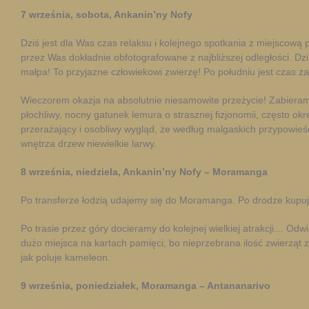
7 września, sobota, Ankanin’ny Nofy
Dziś jest dla Was czas relaksu i kolejnego spotkania z miejscową
przez Was dokładnie obfotografowane z najbliższej odległości. Dziś 
małpa! To przyjazne człowiekowi zwierzę! Po południu jest czas z
Wieczorem okazja na absolutnie niesamowite przeżycie! Zabiera
płochliwy, nocny gatunek lemura o strasznej fizjonomii, często o
przerażający i osobliwy wygląd, że według malgaskich przypowieści
wnętrza drzew niewielkie larwy.
8 września, niedziela, Ankanin’ny Nofy – Moramanga
Po transferze łodzią udajemy się do Moramanga. Po drodze kup
Po trasie przez góry docieramy do kolejnej wielkiej atrakcji… O
dużo miejsca na kartach pamięci, bo nieprzebrana ilość zwierząt 
jak poluje kameleon.
9 września, poniedziałek, Moramanga – Antananarivo