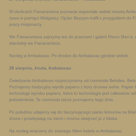
W okolicach Fianarantsoa poznacie wspaniałe widoki miasta Amboh
żywa w pamięci Malgaszy. Ojciec Beyzym trafił z przygodami do Fia
pracy misjonarzy.
We Fianarantsoa zajrzymy też do pracowni i galerii Pierro Men’a, 
starówkę we Fianarantsoa.
Nocleg w Ambalavao. Po drodze do Ambalavao górskie widoki.
28 sierpnia, środa, Ambalavao
Zwiedzanie Ambalavao rozpoczynamy od rzemiosła Betsileo. Betsi
Poznajemy tradycyjny wyrób papieru z kory drzewa ivoha. Papier
technologii wyrobu papieru, która to technologia jest całkowicie 
jedwabników. Te rzemiosła także poznajemy tego dnia.
Po południu udajemy się do fascynującego parku lemurów na Madag
drzew i przebywają na ziemi i można obejrzeć je z bliska.
Na nocleg wracamy do znanego Wam hotelu w Ambalavao.