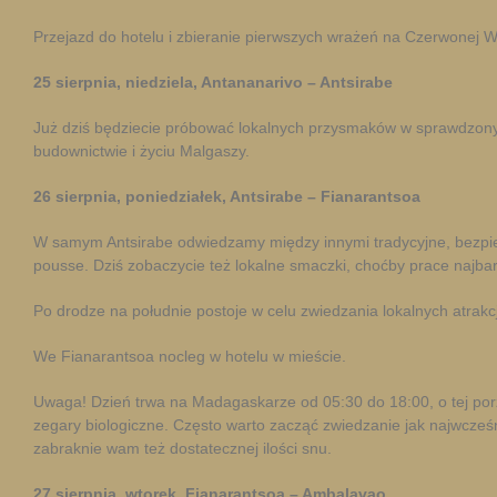
Przejazd do hotelu i zbieranie pierwszych wrażeń na Czerwonej W
25 sierpnia, niedziela, Antananarivo – Antsirabe
Już dziś będziecie próbować lokalnych przysmaków w sprawdzonyc
budownictwie i życiu Malgaszy.
26 sierpnia, poniedziałek, Antsirabe – Fianarantsoa
W samym Antsirabe odwiedzamy między innymi tradycyjne, bezpiec
pousse. Dziś zobaczycie też lokalne smaczki, choćby prace najb
Po drodze na południe postoje w celu zwiedzania lokalnych atrakcj
We Fianarantsoa nocleg w hotelu w mieście.
Uwaga! Dzień trwa na Madagaskarze od 05:30 do 18:00, o tej porz
zegary biologiczne. Często warto zacząć zwiedzanie jak najwcześn
zabraknie wam też dostatecznej ilości snu.
27
sierpnia, wtorek, Fianarantsoa – Ambalavao