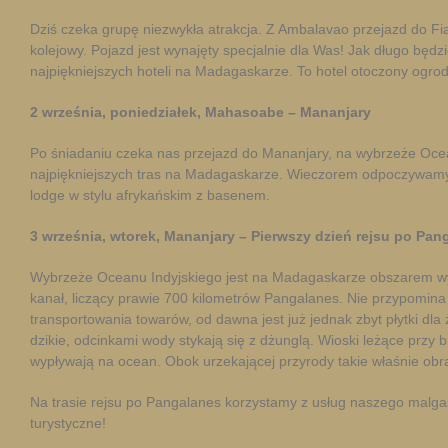
Dziś czeka grupę niezwykła atrakcja. Z Ambalavao przejazd do F
kolejowy. Pojazd jest wynajęty specjalnie dla Was! Jak długo będz
najpiękniejszych hoteli na Madagaskarze. To hotel otoczony ogr
2 września, poniedziałek, Mahasoabe – Mananjary
Po śniadaniu czeka nas przejazd do Mananjary, na wybrzeże Ocean
najpiękniejszych tras na Madagaskarze. Wieczorem odpoczywamy,
lodge w stylu afrykańskim z basenem.
3 września, wtorek, Mananjary – Pierwszy dzień rejsu po Pan
Wybrzeże Oceanu Indyjskiego jest na Madagaskarze obszarem wys
kanał, liczący prawie 700 kilometrów Pangalanes. Nie przypomina
transportowania towarów, od dawna jest już jednak zbyt płytki dla
dzikie, odcinkami wody stykają się z dżunglą. Wioski leżące przy
wypływają na ocean. Obok urzekającej przyrody takie właśnie obr
Na trasie rejsu po Pangalanes korzystamy z usług naszego malgaski
turystyczne!