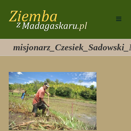
Przejdź
do
zawartości
misjonarz_Czesiek_Sadowski