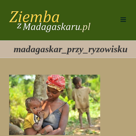
Przejdź
do
zawartości
madagaskar_przy_ryzowisku