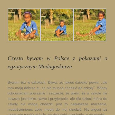
Często bywam w Polsce z pokazami o
egzotycznym Madagaskarze.
Bywam też w szkołach. Bywa, że jakieś dziecko powie: „ale
tam mają dobrze ci, co nie muszą chodzić do szkoły”. Wtedy
odpowiadam poważnie i szczerze, że wiem, że w szkole nie
zawsze jest lekko, łatwo i przyjemnie, ale dla dzieci, które do
szkoły nie mogą chodzić, jest to największe marzenie,
niedoścignione, żeby mogły do niej chodzić. Nic więcej już
wtedy nie trzeba mówić, bo dzieciaki w lot łapią, o co chodzi.