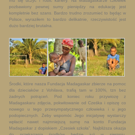
mu się uczyć i robić kariery. Na Madagaskarze człowiek
pozbawiony pewnej sumy pieniędzy na edukację jest
kompletnie bez szans. Bardzo trudno zrozumieć to będąc w
Polsce, wyraziłem to bardzo delikatnie, rzeczywistość jest
dużo bardziej brutalna.
Środki, które nasza Fundacja Madagaskar zbierze na pomoc
dla dzieciaków z Vohilava, trafią tam w 100%, tzn bez
żadnych potrąceń. Pod koniec roku przywiozę z
Madagaskaru zdjęcia, pokwitowanie od Cześka i opiszę co
nowego u tego przesympatycznego człowieka i u jego
podopiecznych. Żeby wspomóc Jego inicjatywę wystarczy
wpłacić nawet najmniejszą sumę na konto Fundacja
Madagaskar z dopiskiem „Czesiek szkoła”. Najbliższa okazja
do przekazania środków będzie już w sierpniu.