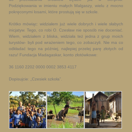
Podziękowania w imieniu małych Malgaszy, wielu z mocno
pokręconymi losami, które prostują się w szkole.
Krótko mówiąc: widziałem już wiele dobrych i wiele słabych
inicjatyw. Tego, co robi O. Czesław nie sposób nie doceniać.
Wiem, widziałem z bliska, widziała też jedna z grup moich
turystów- byli pod wrażeniem tego, co zobaczyli. Nie ma co
odkładać tego na później, najlepiej przelej parę złotych od
razu! Fundacja Madagaskar, konto złotówkowe:
36 1160 2202 0000 0002 3853 4117
Dopisujcie: „Czesiek szkoła”.