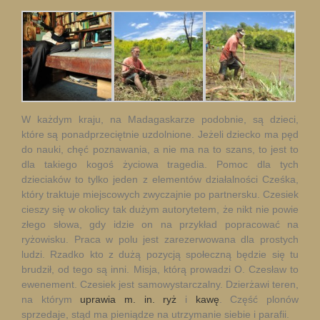
W każdym kraju, na Madagaskarze podobnie, są dzieci,
które są ponadprzeciętnie uzdolnione. Jeżeli dziecko ma pęd
do nauki, chęć poznawania, a nie ma na to szans, to jest to
dla takiego kogoś życiowa tragedia. Pomoc dla tych
dzieciaków to tylko jeden z elementów działalności Cześka,
który traktuje miejscowych zwyczajnie po partnersku. Czesiek
cieszy się w okolicy tak dużym autorytetem, że nikt nie powie
złego słowa, gdy idzie on na przykład popracować na
ryżowisku. Praca w polu jest zarezerwowana dla prostych
ludzi. Rzadko kto z dużą pozycją społeczną będzie się tu
brudził, od tego są inni. Misja, którą prowadzi O. Czesław to
ewenement. Czesiek jest samowystarczalny. Dzierżawi teren,
na którym
uprawia m. in. ryż
i
kawę
. Część plonów
sprzedaje, stąd ma pieniądze na utrzymanie siebie i parafii.