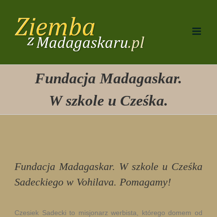
Przejdź
do
zawartości
Fundacja Madagaskar.
W szkole u Cześka.
Fundacja Madagaskar. W szkole u Cześka
Sadeckiego w Vohilava. Pomagamy!
Czesiek Sadecki to misjonarz werbista, którego domem od