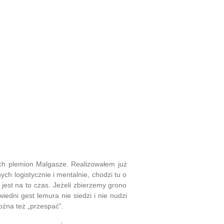
ych plemion Malgasze. Realizowałem już
h logistycznie i mentalnie, chodzi tu o
est na to czas. Jeżeli zbierzemy grono
edni gest lemura nie siedzi i nie nudzi
ożna też „przespać”.