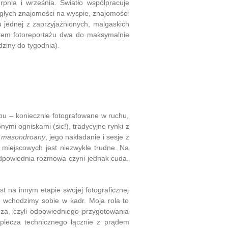
pnia i września. Światło współpracuje
ległych znajomości na wyspie, znajomości
 jednej z zaprzyjaźnionych, malgaskich
tem fotoreportażu dwa do maksymalnie
dziny do tygodnia).
bu – koniecznie fotografowane w ruchu,
nymi ogniskami (sic!), tradycyjne rynki z
ż
masondroany
, jego nakładanie i sesje z
miejscowych jest niezwykle trudne. Na
 Odpowiednia rozmowa czyni jednak cuda.
 na innym etapie swojej fotograficznej
ie wchodzimy sobie w kadr. Moja rola to
cza, czyli odpowiedniego przygotowania
aplecza technicznego łącznie z prądem