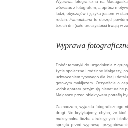
Wyprawa fotograficzna na Madagaskar 
wówczas z fotografem, a oprócz motywów 
ludzi, obyczajów i języka jestem w st
rodzin.
Famadihan
a to obrzęd powtór
trzech dni (całe uroczystości trwają w 
Wyprawa fotograficzn
Dobór tematyki do uzgodnienia z grupą
życie społeczne i rodzinne Malgaszy, pos
uchwyceniem typowego dla kraju detalu
gotowym makijażem. Oczywiście o cepe
widok aparatu przyjmują nienaturalne p
Malgasze przed obiektywem potrafią być 
Zaznaczam, wyjazdu fotograficznego ni
drogi. Nie krytykujemy, chyba, że ktoś
maksymalna liczba atrakcyjnych lokali
sprzętu przed wyprawą, przygotowania