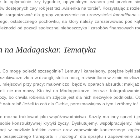
to optymalnie trzy tygodnie, optymalnym czasem jest przełom sier
dostępnych cały rok jest też „wisienka na torcie”. Korzystając z roz
anie zorganizować dla grupy zaproszenie na uroczystości
famadihana
u
nego, ostatecznego pochówku, na który należy zarezerwować pod ką
zależności od pozycji społecznej nieboszczyka i zasobów finansowych ro
a na Madagaskar. Tematyka
. Co mogę polecić szczególnie? Lemury i kameleony, potężne byki ze
zukiwacze złota w dżungli, stolica nocą; rozświetlona w zimie niezliczo
, miejscowi przy pracy; malowniczo, bądź w oparach absurdu; makija
lii nie ma mowy. Kto był na Madagaskarze, ten wie: fotografowanie 
ozy, bo chwila robienia im zdjęcia jest dla nich niezwykle podniosła.
naturalni! Jeżeli to coś dla Ciebie, porozmawiajmy o tym i zróbmy to!
e można traktować jako współzawodnictwa. Każdy ma inny sprzęt i jest
 sobie konstruktywnej krytyki życzy. Dyskutujemy, współpracujemy, n
zacji w możliwie krótkim czasie oraz zapewnienie koniecznego zaple
 bezpiecznego transportu i „noclegu” dla sprzętu i zapewnienie z