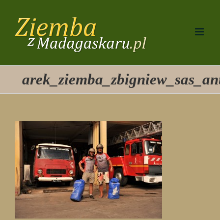
Przejdź
do
zawartości
arek_ziemba_zbigniew_sas_a