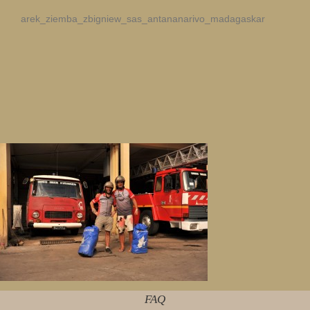
arek_ziemba_zbigniew_sas_antananarivo_madagaskar
FAQ