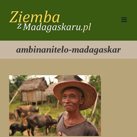
Przejdź
do
zawartości
ambinanitelo-madagaskar