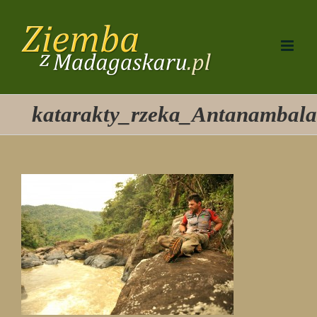
Przejdź
do
zawartości
katarakty_rzeka_Antanambal