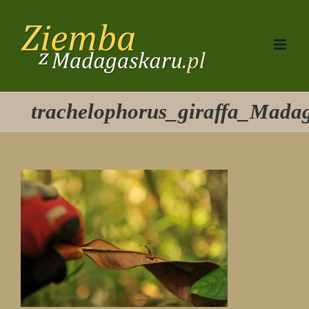
Przejdź
do
zawartości
trachelophorus_giraffa_Mada