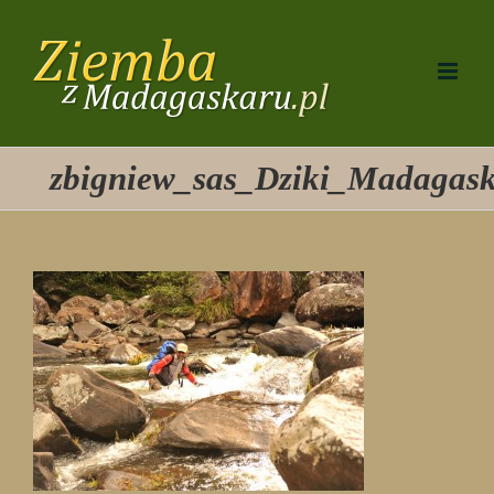
Przejdź
do
zawartości
zbigniew_sas_Dziki_Madagas