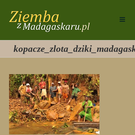
Przejdź
do
zawartości
kopacze_zlota_dziki_madagas