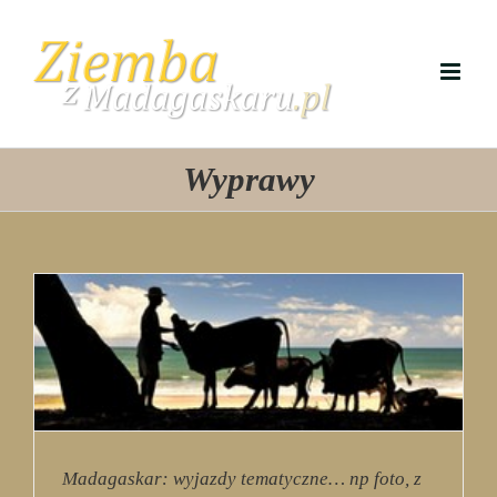
Przejdź
do
zawartości
Wyprawy
Madagaskar: wyjazdy tematyczne… np foto, z